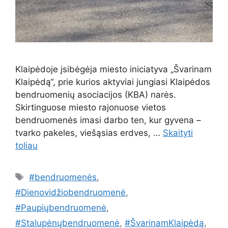
Klaipėdoje įsibėgėja miesto iniciatyva „Švarinam
Klaipėdą“, prie kurios aktyviai jungiasi Klaipėdos
bendruomenių asociacijos (KBA) narės.
Skirtinguose miesto rajonuose vietos
bendruomenės imasi darbo ten, kur gyvena –
tvarko pakeles, viešąsias erdves, …
Skaityti
toliau
Žymos
#bendruomenės
,
#Dienovidžiobendruomenė
,
#Paupiųbendruomenė
,
#Stalupėnųbendruomenė
,
#ŠvarinamKlaipėdą
,