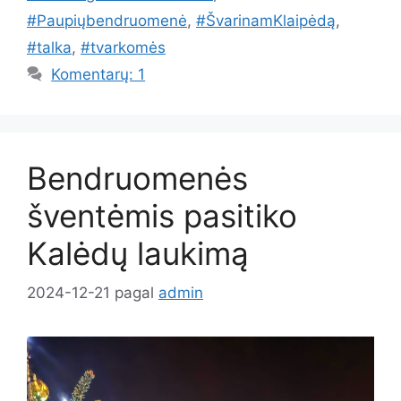
#Paupiųbendruomenė
,
#ŠvarinamKlaipėdą
,
#talka
,
#tvarkomės
Komentarų: 1
Bendruomenės
šventėmis pasitiko
Kalėdų laukimą
2024-12-21
pagal
admin