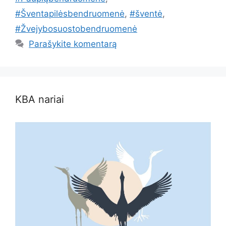
#Šventapilėsbendruomenė
,
#šventė
,
#Žvejybosuostobendruomenė
Parašykite komentarą
KBA nariai