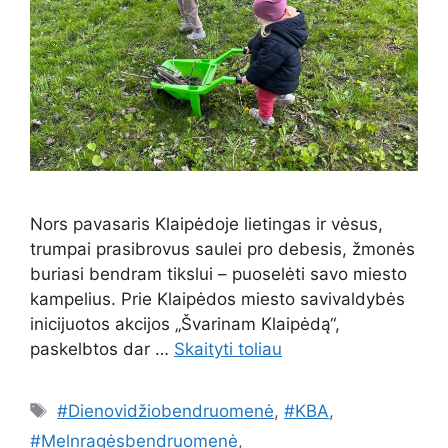
Nors pavasaris Klaipėdoje lietingas ir vėsus,
trumpai prasibrovus saulei pro debesis, žmonės
buriasi bendram tikslui – puoselėti savo miesto
kampelius. Prie Klaipėdos miesto savivaldybės
inicijuotos akcijos „Švarinam Klaipėdą“,
paskelbtos dar …
Skaityti toliau
Žymos
#Dienovidžiobendruomenė
,
#KBA
,
#Melnragėsbendruomenė
,