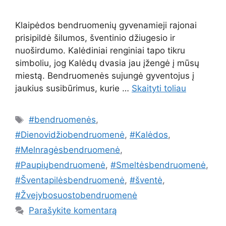
Klaipėdos bendruomenių gyvenamieji rajonai
prisipildė šilumos, šventinio džiugesio ir
nuoširdumo. Kalėdiniai renginiai tapo tikru
simboliu, jog Kalėdų dvasia jau įžengė į mūsų
miestą. Bendruomenės sujungė gyventojus į
jaukius susibūrimus, kurie …
Skaityti toliau
Žymos
#bendruomenės
,
#Dienovidžiobendruomenė
,
#Kalėdos
,
#Melnragėsbendruomenė
,
#Paupiųbendruomenė
,
#Smeltėsbendruomenė
,
#Šventapilėsbendruomenė
,
#šventė
,
#Žvejybosuostobendruomenė
Parašykite komentarą