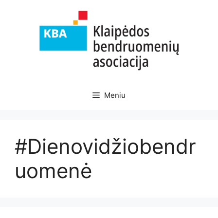
Pereiti
prie
turinio
Meniu
#Dienovidžiobendr
uomenė