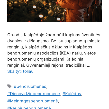
Gruodis Klaipėdoje žada būti kupinas šventinės
dvasios ir džiaugsmo. Be jau suplanuotų miesto
renginių, klaipėdiečius džiugins ir Klaipėdos
bendruomenių asociacijos (KBA) narių, vietos
bendruomenių organizuojami Kalėdiniai
renginiai. Gyvenamieji rajonai tradiciškai …
Skaityti toliau
Žymos
#bendruomenės
,
#Dienovidžiobendruomenė
,
#Kalėdos
,
#Melnragėsbendruomenė
,
#Paupiųbendruomenė
,