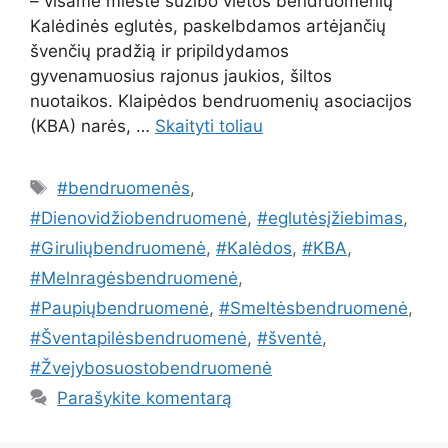
– visame mieste sužibo vietos bendruomenių
Kalėdinės eglutės, paskelbdamos artėjančių
švenčių pradžią ir pripildydamos
gyvenamuosius rajonus jaukios, šiltos
nuotaikos. Klaipėdos bendruomenių asociacijos
(KBA) narės, …
Skaityti toliau
Žymos
#bendruomenės
,
#Dienovidžiobendruomenė
,
#eglutėsįžiebimas
,
#Giruliųbendruomenė
,
#Kalėdos
,
#KBA
,
#Melnragėsbendruomenė
,
#Paupiųbendruomenė
,
#Smeltėsbendruomenė
,
#Šventapilėsbendruomenė
,
#šventė
,
#Žvejybosuostobendruomenė
Parašykite komentarą