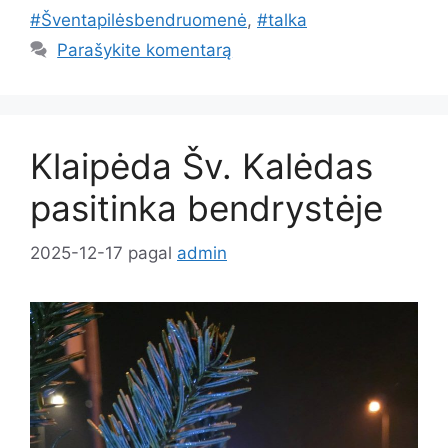
#Šventapilėsbendruomenė
,
#talka
Parašykite komentarą
Klaipėda Šv. Kalėdas
pasitinka bendrystėje
2025-12-17
pagal
admin