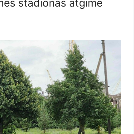
ės stadionas atgimė