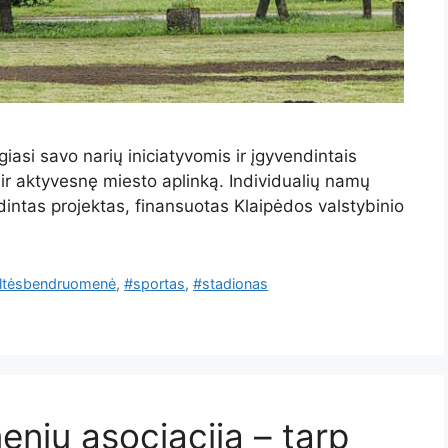
asi savo narių iniciatyvomis ir įgyvendintais
 ir aktyvesnę miesto aplinką. Individualių namų
ntas projektas, finansuotas Klaipėdos valstybinio
ltėsbendruomenė
,
#sportas
,
#stadionas
nių asociacija – tarp