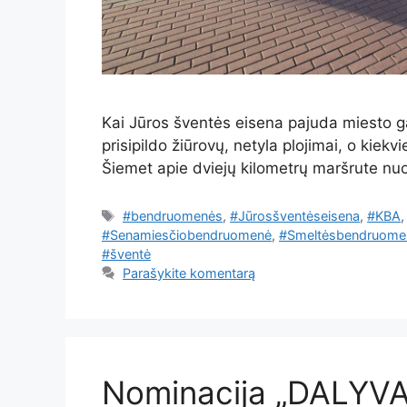
Kai Jūros šventės eisena pajuda miesto g
prisipildo žiūrovų, netyla plojimai, o kiek
Šiemet apie dviejų kilometrų maršrute nu
Žymos
#bendruomenės
,
#Jūrosšventėseisena
,
#KBA
#Senamiesčiobendruomenė
,
#Smeltėsbendruome
#šventė
Parašykite komentarą
Nominacija „DALYV