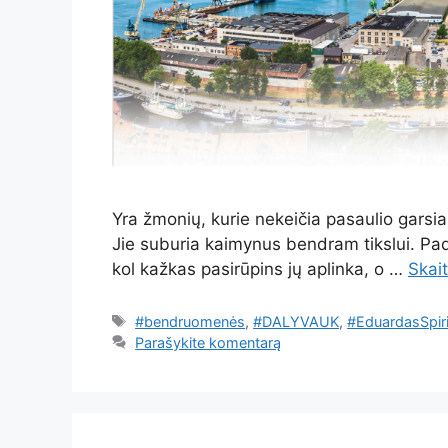
Yra žmonių, kurie nekeičia pasaulio garsiai
Jie suburia kaimynus bendram tikslui. Pa
kol kažkas pasirūpins jų aplinka, o …
Skait
Žymos
#bendruomenės
,
#DALYVAUK
,
#EduardasSpir
Parašykite komentarą