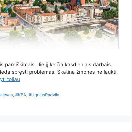
s pareiškimais. Jie jį keičia kasdieniais darbais.
deda spręsti problemas. Skatina žmones ne laukti,
yti toliau
iajevas
,
#KBA
,
#UgniusRadvila