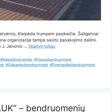
atvėmis, Klaipėda trumpam pasikeičia. Šaligatviai
viena organizacija tampa savito pasakojimo dalimi.
o J. Janonio …
Skaityti toliau
,
#Klaipėdosšventės
,
#Paupiųbendruomenė
,
nė
,
#Stalupėnųbendruomenė
,
#Šventapilėsbendruomenė
,
AUK“ – bendruomenių