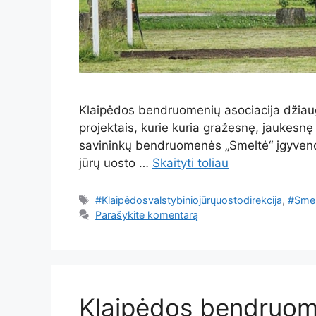
Klaipėdos bendruomenių asociacija džiaugi
projektais, kurie kuria gražesnę, jaukesnę
savininkų bendruomenės „Smeltė“ įgyvendi
jūrų uosto …
Skaityti toliau
Žymos
#Klaipėdosvalstybiniojūrųuostodirekcija
,
#Sme
Parašykite komentarą
Klaipėdos bendruome