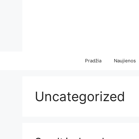
Pereiti
prie
turinio
Pradžia
Naujienos
Uncategorized