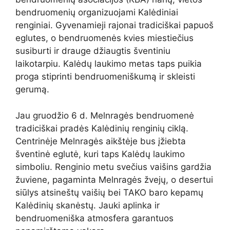
bendruomenių organizuojami Kalėdiniai
renginiai. Gyvenamieji rajonai tradiciškai papuoš
eglutes, o bendruomenės kvies miestiečius
susiburti ir drauge džiaugtis šventiniu
laikotarpiu. Kalėdų laukimo metas taps puikia
proga stiprinti bendruomeniškumą ir skleisti
gerumą.
Jau gruodžio 6 d. Melnragės bendruomenė
tradiciškai pradės Kalėdinių renginių ciklą.
Centrinėje Melnragės aikštėje bus įžiebta
šventinė eglutė, kuri taps Kalėdų laukimo
simboliu. Renginio metu svečius vaišins gardžia
žuviene, pagaminta Melnragės žvejų, o desertui
siūlys atsineštų vaišių bei TAKO baro kepamų
Kalėdinių skanėstų. Jauki aplinka ir
bendruomeniška atmosfera garantuos