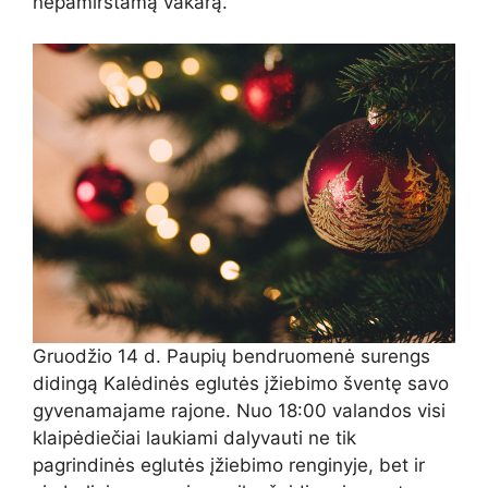
nepamirštamą vakarą.
Gruodžio 14 d. Paupių bendruomenė surengs
didingą Kalėdinės eglutės įžiebimo šventę savo
gyvenamajame rajone. Nuo 18:00 valandos visi
klaipėdiečiai laukiami dalyvauti ne tik
pagrindinės eglutės įžiebimo renginyje, bet ir