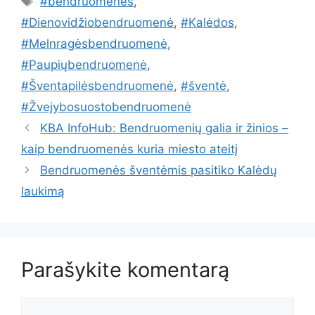
#bendruomenės
,
#Dienovidžiobendruomenė
,
#Kalėdos
,
#Melnragėsbendruomenė
,
#Paupiųbendruomenė
,
#Šventapilėsbendruomenė
,
#šventė
,
#Žvejybosuostobendruomenė
KBA InfoHub: Bendruomenių galia ir žinios –
kaip bendruomenės kuria miesto ateitį
Bendruomenės šventėmis pasitiko Kalėdų
laukimą
Parašykite komentarą
Komentaras