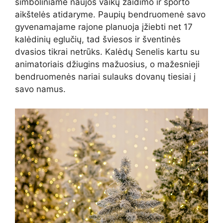
simboliniame naujos vaikų žaidimo ir sporto
aikštelės atidaryme. Paupių bendruomenė savo
gyvenamajame rajone planuoja įžiebti net 17
kalėdinių eglučių, tad šviesos ir šventinės
dvasios tikrai netrūks. Kalėdų Senelis kartu su
animatoriais džiugins mažuosius, o mažesnieji
bendruomenės nariai sulauks dovanų tiesiai į
savo namus.