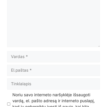
Vardas
El.paštas
Tinklalapis
Noriu savo interneto naršyklėje išsaugoti
vardą, el. pašto adresą ir interneto puslapį,
kad jų nebereiktų įvesti iš naujo, kai kitą