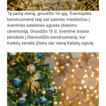
Tą pačią dieną, gruodžio 14-ąją, Šventapilės
bendruomenė taip pat pakvies miestiečius į
šventinės kalėdinės eglutės įžiebimo
ceremoniją. Gruodžio 15 d. šventinė dvasia
persikels į Dienovidžio bendruomenę, kur
Kalėdų senelis įžiebs dar vieną Kalėdų eglutę.