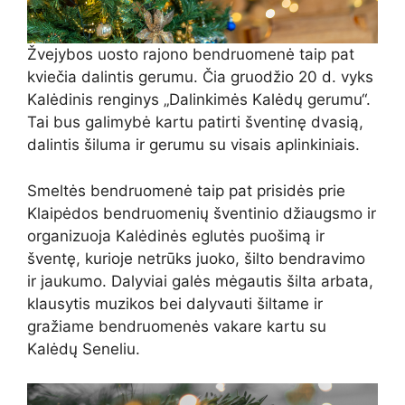
Žvejybos uosto rajono bendruomenė taip pat
kviečia dalintis gerumu. Čia gruodžio 20 d. vyks
Kalėdinis renginys „Dalinkimės Kalėdų gerumu“.
Tai bus galimybė kartu patirti šventinę dvasią,
dalintis šiluma ir gerumu su visais aplinkiniais.
Smeltės bendruomenė taip pat prisidės prie
Klaipėdos bendruomenių šventinio džiaugsmo ir
organizuoja Kalėdinės eglutės puošimą ir
šventę, kurioje netrūks juoko, šilto bendravimo
ir jaukumo. Dalyviai galės mėgautis šilta arbata,
klausytis muzikos bei dalyvauti šiltame ir
gražiame bendruomenės vakare kartu su
Kalėdų Seneliu.