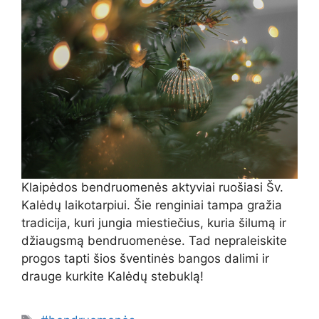
Klaipėdos bendruomenės aktyviai ruošiasi Šv.
Kalėdų laikotarpiui. Šie renginiai tampa gražia
tradicija, kuri jungia miestiečius, kuria šilumą ir
džiaugsmą bendruomenėse. Tad nepraleiskite
progos tapti šios šventinės bangos dalimi ir
drauge kurkite Kalėdų stebuklą!
Žymos