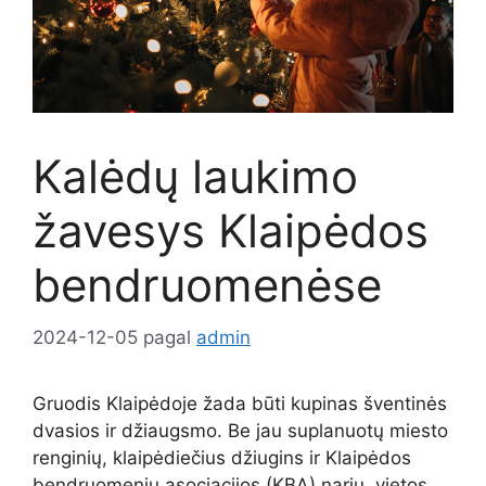
Kalėdų laukimo
žavesys Klaipėdos
bendruomenėse
2024-12-05
pagal
admin
Gruodis Klaipėdoje žada būti kupinas šventinės
dvasios ir džiaugsmo. Be jau suplanuotų miesto
renginių, klaipėdiečius džiugins ir Klaipėdos
bendruomenių asociacijos (KBA) narių, vietos