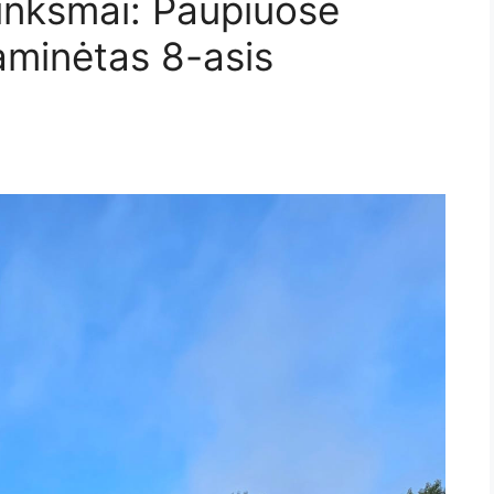
linksmai: Paupiuose
aminėtas 8-asis