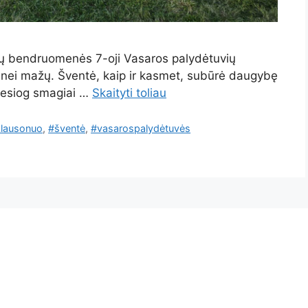
ių bendruomenės 7-oji Vasaros palydėtuvių
ų, nei mažų. Šventė, kaip ir kasmet, subūrė daugybę
tiesiog smagiai …
Skaityti toliau
klausonuo
,
#šventė
,
#vasarospalydėtuvės