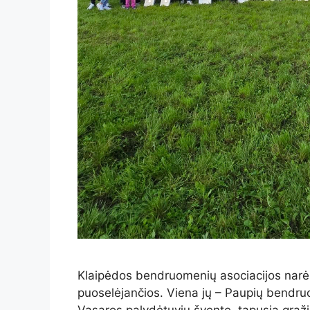
Klaipėdos bendruomenių asociacijos narės
puoselėjančios. Viena jų – Paupių bendru