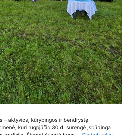
 – aktyvios, kūrybingos ir bendrystę
omenė, kuri rugpjūčio 30 d. surengė įspūdingą