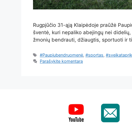
Rugpjūčio 31-ąją Klaipėdoje praūžė Paup
šventė, kuri nepaliko abejingų nei dideli
žmonių bendrauti, džiaugtis, sportuoti ir 
Žymos
#Paupiųbendruomenė
,
#sportas
,
#sveikatapri
Parašykite komentarą