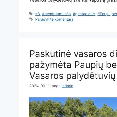
Vasaros palydėtuvių šventę, tapusią graž
Žymos
#8
,
#bendruomenės
,
#gimtadienis
,
#Paupiųbe
Parašykite komentarą
Paskutinė vasaros d
pažymėta Paupių be
Vasaros palydėtuvių
2024-09-11
pagal
admin