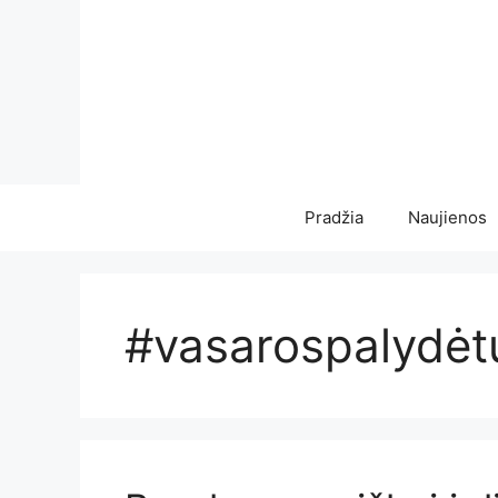
Pereiti
prie
turinio
Pradžia
Naujienos
#vasarospalydėt