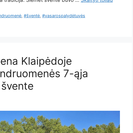
ia tradicija. Šiemet šventė buvo …
Skaityti toliau
ndruomenė
,
#šventė
,
#vasarospalydėtuvės
iena Klaipėdoje
ndruomenės 7-ąja
 švente