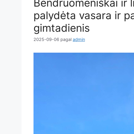
Bendruomeniškai ir 
palydėta vasara ir p
gimtadienis
2025-09-06
pagal
admin