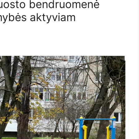
 uosto bendruomenė
imybės aktyviam