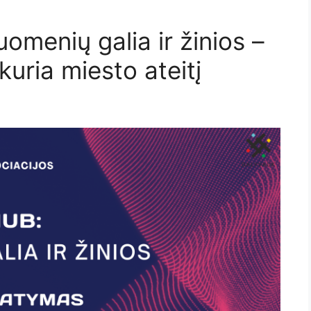
menių galia ir žinios –
uria miesto ateitį