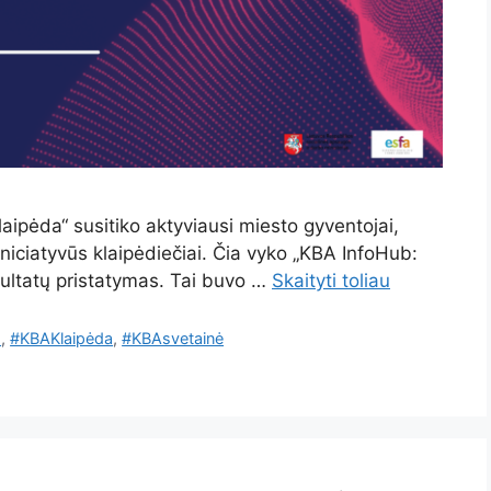
aipėda“ susitiko aktyviausi miesto gyventojai,
 iniciatyvūs klaipėdiečiai. Čia vyko „KBA InfoHub:
zultatų pristatymas. Tai buvo …
Skaityti toliau
s
,
#KBAKlaipėda
,
#KBAsvetainė