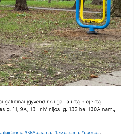
 galutinai įgyvendino ilgai lauktą projektą –
s g. 11, 9A, 13 ir Minijos g. 132 bei 130A namų
liairžinios
,
#KBAparama
,
#LEZparama
,
#sportas
,