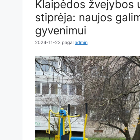
Klaipėdos žvejybos
stiprėja: naujos gal
gyvenimui
2024-11-23
pagal
admin