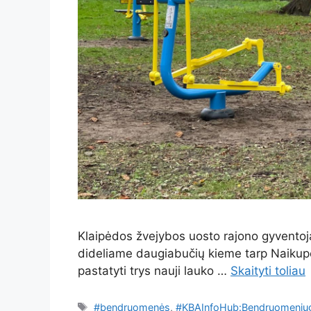
Klaipėdos žvejybos uosto rajono gyventojai
dideliame daugiabučių kieme tarp Naikupė
pastatyti trys nauji lauko …
Skaityti toliau
Žymos
#bendruomenės
,
#KBAInfoHub:Bendruomeniųga