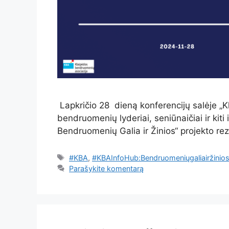
Lapkričio 28 dieną konferencijų salėje „Kl
bendruomenių lyderiai, seniūnaičiai ir kiti
Bendruomenių Galia ir Žinios“ projekto re
Žymos
#KBA
,
#KBAInfoHub:Bendruomeniųgaliairžinio
Parašykite komentarą