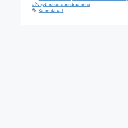
#Žvejybosuostobendruomenė
Komentarų: 1