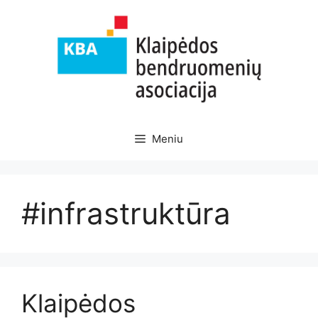
Pereiti
prie
turinio
Meniu
#infrastruktūra
Klaipėdos