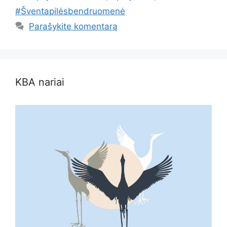
#Šventapilėsbendruomenė
Parašykite komentarą
KBA nariai