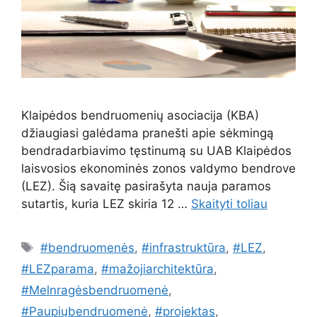
Klaipėdos bendruomenių asociacija (KBA)
džiaugiasi galėdama pranešti apie sėkmingą
bendradarbiavimo tęstinumą su UAB Klaipėdos
laisvosios ekonominės zonos valdymo bendrove
(LEZ). Šią savaitę pasirašyta nauja paramos
sutartis, kuria LEZ skiria 12 …
Skaityti toliau
Žymos
#bendruomenės
,
#infrastruktūra
,
#LEZ
,
#LEZparama
,
#mažojiarchitektūra
,
#Melnragėsbendruomenė
,
#Paupiųbendruomenė
,
#projektas
,