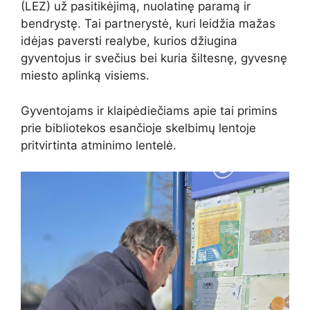
(LEZ) už pasitikėjimą, nuolatinę paramą ir
bendrystę. Tai partnerystė, kuri leidžia mažas
idėjas paversti realybe, kurios džiugina
gyventojus ir svečius bei kuria šiltesnę, gyvesnę
miesto aplinką visiems.
Gyventojams ir klaipėdiečiams apie tai primins
prie bibliotekos esančioje skelbimų lentoje
pritvirtinta atminimo lentelė.