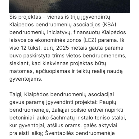
Šis projektas – vienas iš trijų įgyvendintų
Klaipėdos bendruomenių asociacijos (KBA)
bendruomenių iniciatyvų, finansuotų Klaipėdos
laisvosios ekonominės zonos (LEZ) parama. Iš
viso 12 tūkst. eurų 2025 metais gauta parama
buvo paskirstyta trims vietos bendruomenėms,
siekiant, kad kiekvienas projektas būtų
matomas, apčiuopiamas ir teiktų realią naudą
gyventojams.
Taigi, Klaipėdos bendruomenių asociacijai
gavus paramą įgyvendinti projektai: Paupių
bendruomenėje, žaliąjai poilsio erdvei nupirkti
betoniniai lauko šachmatų ir stalo teniso stalai,
kur gyventojai, atšilus orams, galės aktyviai
praleisti laiką; Šventapilės bendruomenėje