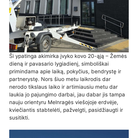
Ši ypatinga akimirka įvyko kovo 20-ąją – Žemės
dieną ir pavasario lygiadienį, simboliškai
primindama apie laiką, pokyčius, bendrystę ir
partnerystę. Nors šiuo metu laikrodis dar
nerodo tikslaus laiko ir artimiausiu metu dar
laukia jo pajungimo darbai, jau dabar jis tampa
nauju orientyru Melnragės viešojoje erdvėje,
kviečiantis stabtelėti, pažvelgti, pasidžiaugti ir
susitikti.