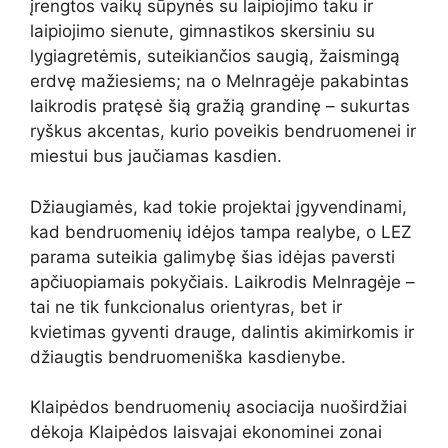
įrengtos vaikų sūpynės su laipiojimo taku ir
laipiojimo sienute, gimnastikos skersiniu su
lygiagretėmis, suteikiančios saugią, žaismingą
erdvę mažiesiems; na o Melnragėje pakabintas
laikrodis pratęsė šią gražią grandinę – sukurtas
ryškus akcentas, kurio poveikis bendruomenei ir
miestui bus jaučiamas kasdien.
Džiaugiamės, kad tokie projektai įgyvendinami,
kad bendruomenių idėjos tampa realybe, o LEZ
parama suteikia galimybę šias idėjas paversti
apčiuopiamais pokyčiais. Laikrodis Melnragėje –
tai ne tik funkcionalus orientyras, bet ir
kvietimas gyventi drauge, dalintis akimirkomis ir
džiaugtis bendruomeniška kasdienybe.
Klaipėdos bendruomenių asociacija nuoširdžiai
dėkoja Klaipėdos laisvajai ekonominei zonai