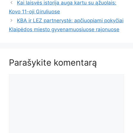
Kai laisvės istorija auga kartu su ąžuolais:
Kovo 11-oji Giruliuose
KBA ir LEZ partnerystė: apčiuopiami pokyčiai
Klaipėdos miesto gyvenamuosiuose rajonuose
Parašykite komentarą
Komentaras