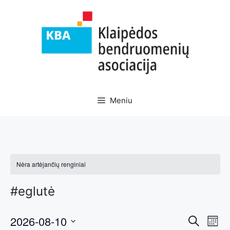
Pereiti
prie
turinio
Meniu
Nėra artėjančių renginiai
#eglutė
R
2026-08-10
R
P
M