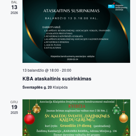
a
a
BAL
13
r
v
2026
i
c
g
h
a
a
t
n
i
13 balandžio @ 18:00
-
20:00
o
d
KBA ataskaitinis susirinkimas
n
V
Šventapilės g. 20
Klaipėda
i
GRU
19
e
2025
w