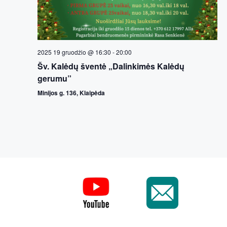
s
N
a
2025 19 gruodžio @ 16:30
-
20:00
Šv. Kalėdų šventė „Dalinkimės Kalėdų
v
gerumu”
i
Minijos g. 136, Klaipėda
g
a
t
i
o
n